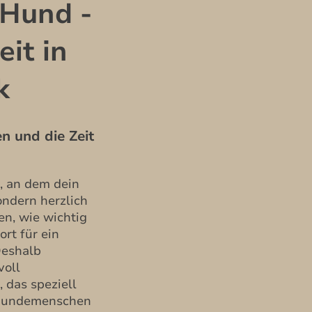
 Hund -
it in
k
 und die Zeit
, an dem dein
ondern herzlich
en, wie wichtig
rt für ein
Deshalb
voll
 das speziell
 Hundemenschen