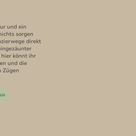
tur und ein
nichts sorgen
azierwege direkt
eingezäunter
hier könnt ihr
en und die
n Zügen
aus